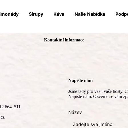
imonády
Sirupy
Káva
Naše Nabídka
Podpo
Kontaktní informace
Napište nám
Jsme tady pro vás i vaše hosty. 
Napište nám. Ozveme se vám zp
12 664 511
Název
.cz