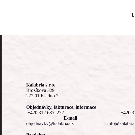
L
Kalabria s.r.o.
Brožíkova 329
272 01 Kladno 2
Objednávky, fakturace, informace
+420 312 685
272
+420 3
E-mail
objednavky@kalabria.cz
info@kalabria
Prodejna