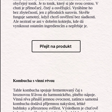
obyčejný tonik. Je to tonik, který si jde svou cestou. V
chuti je přímočarý, čistý a osvěžující. Vyrábíme ho
bez zbytečností, jen z přírodních surovin. Skvěle
funguje samotný, když chceš osvěžení bez sladkosti.
Ale neztratí se ani v dobrém koktejlu, kde dá
vyniknout ostatním ingrediencím a nepřebije je.
Přejít na produkt
Kombucha s vinní révou
Tahle kombucha spojuje fermentovaný čaj s
hroznovou šťávou do harmonického, plného nápoje.
Vinná réva přináší jemnou ovocnost, zatímco samotná
kombucha dodává příjemnou nakyslost, lehké
bublinky a přirozenou svěžest. Výsledkem je chuťově