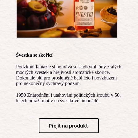
Švestka se skořicí
Podzimní fantazie si pohrává se sladkými tóny zralých
modrých švestek a hřejivostí aromatické skořice.
Dokonalé pití pro prosluněné babí léto i povzbuzení
pro nekonečný sychravý podzim.
1950 Znárodnění i utahování politických šroubů v 50.
letech odráží motiv na švestkové limonádě.
Přejít na produkt