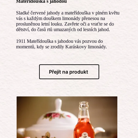
Mateřídouška s jahodou
Sladké červené jahody a mateřídouška v plném květu
vás s každým douškem limonády přenesou na
prosluněnou letní louku. Zavřete oči a vraťte se do
dětství, do časů rtů umazaných od lesních jahod.
1911 Mateřídouška s jahodou vás pozvou do
momentů, kdy se zrodily Karáskovy limonády.
Přejít na produkt