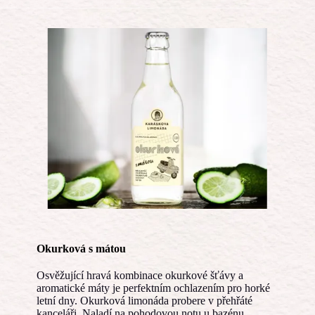
Okurková s mátou
Osvěžující hravá kombinace okurkové šťávy a
aromatické máty je perfektním ochlazením pro horké
letní dny. Okurková limonáda probere v přehřáté
kanceláři. Naladí na pohodovou notu u bazénu.