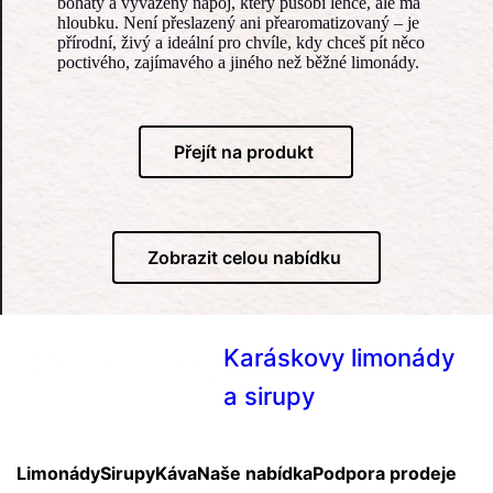
bohatý a vyvážený nápoj, který působí lehce, ale má
hloubku. Není přeslazený ani přearomatizovaný – je
přírodní, živý a ideální pro chvíle, kdy chceš pít něco
poctivého, zajímavého a jiného než běžné limonády.
Přejít na produkt
Zobrazit celou nabídku
Karáskovy limonády
a sirupy
Limonády
Sirupy
Káva
Naše nabídka
Podpora prodeje