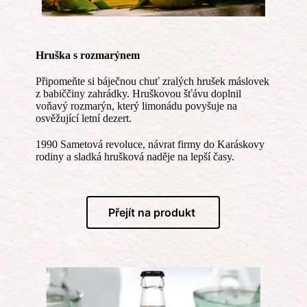
Hruška s rozmarýnem
Připomeňte si báječnou chuť zralých hrušek máslovek
z babiččiny zahrádky. Hruškovou šťávu doplnil
voňavý rozmarýn, který limonádu povyšuje na
osvěžující letní dezert.
1990 Sametová revoluce, návrat firmy do Karáskovy
rodiny a sladká hrušková naděje na lepší časy.
Přejít na produkt