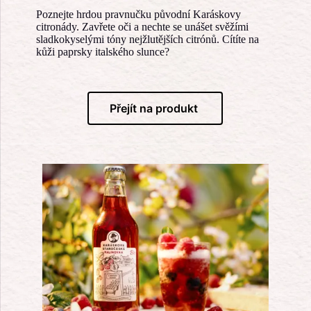
Poznejte hrdou pravnučku původní Karáskovy
citronády. Zavřete oči a nechte se unášet svěžími
sladkokyselými tóny nejžlutějších citrónů. Cítíte na
kůži paprsky italského slunce?
Přejít na produkt