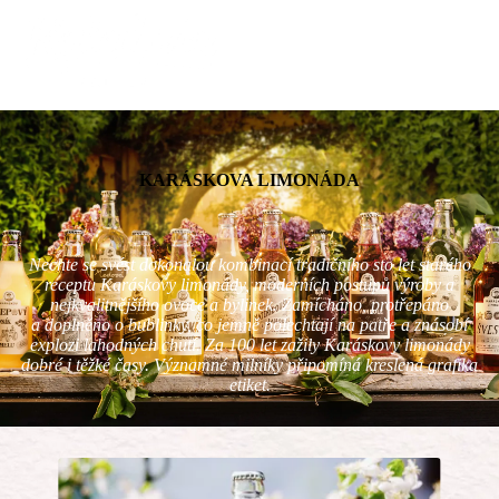
KARÁSKOVA LIMONÁDA
Nechte se svést dokonalou kombinací tradičního sto let starého
receptu Karáskovy limonády, moderních postupů výroby a
nejkvalitnějšího ovoce a bylinek. Zamícháno, protřepáno
a doplněno o bublinky, co jemně polechtají na patře a znásobí
explozi lahodných chutí. Za 100 let zažily Karáskovy limonády
dobré i těžké časy. Významné milníky připomíná kreslená grafika
etiket.