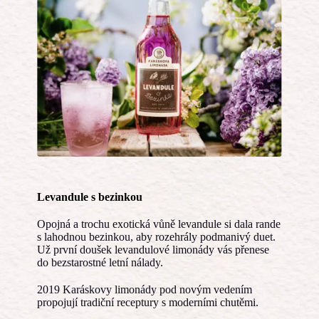
Levandule s bezinkou
Opojná a trochu exotická vůně levandule si dala rande
s lahodnou bezinkou, aby rozehrály podmanivý duet.
Už první doušek levandulové limonády vás přenese
do bezstarostné letní nálady.
2019 Karáskovy limonády pod novým vedením
propojují tradiční receptury s moderními chutěmi.